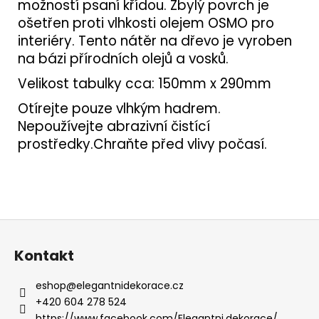
možností psaní křídou. Zbylý povrch je
ošetřen proti vlhkosti olejem OSMO pro
interiéry. Tento nátěr na dřevo je vyroben
na bázi přírodních olejů a vosků.
Velikost tabulky cca: 150mm x 290mm
Otírejte pouze vlhkým hadrem.
Nepoužívejte abrazivní čistící
prostředky.Chraňte před vlivy počasí.
Z
á
Kontakt
p
a
eshop
@
elegantnidekorace.cz
t
+420 604 278 524
https://www.facebook.com/Elegantni.dekorace/