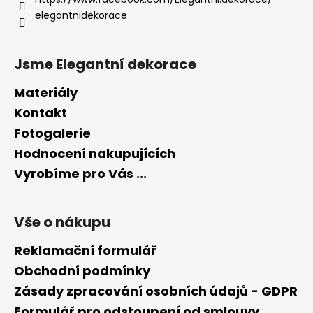
í
elegantnidekorace
Jsme Elegantní dekorace
Materiály
Kontakt
Fotogalerie
Hodnocení nakupujících
Vyrobíme pro Vás ...
Vše o nákupu
Reklamační formulář
Obchodní podmínky
Zásady zpracování osobních údajů - GDPR
Formulář pro odstoupení od smlouvy