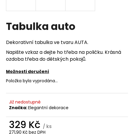
a
j
í
Tabulka auto
t
?
Dekorativní tabulka ve tvaru AUTA.
Napište vzkaz a dejte ho třeba na poličku. Krásná
ozdoba třeba do dětských pokojů.
HLEDAT
Možnosti doručení
Položka byla vyprodána…
D
o
Již nedostupné
p
Značka:
Elegantní dekorace
o
r
329 Kč
/ ks
u
271,90 Kč bez DPH