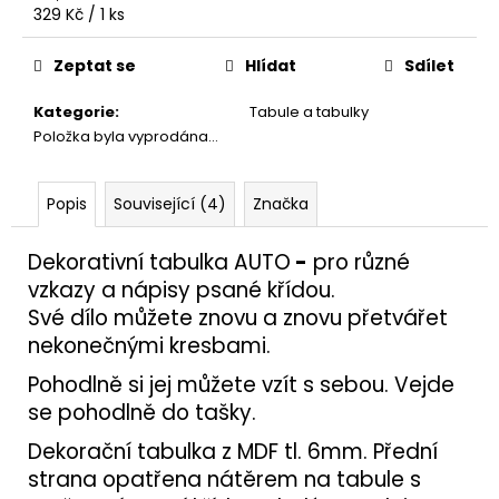
č
Měrná
329 Kč / 1 ks
u
cena:
j
Zeptat se
Hlídat
Sdílet
e
m
Kategorie
:
Tabule a tabulky
e
Položka byla vyprodána…
PANELY
Popis
Související (4)
Značka
600X2200
2X
14
Dekorativní tabulka AUTO
-
pro různé
850
vzkazy a nápisy psané křídou.
Kč
Své dílo můžete znovu a znovu přetvářet
nekonečnými kresbami.
Pohodlně si jej můžete vzít s sebou. Vejde
se pohodlně do tašky.
Dekorační tabulka z MDF tl. 6mm. Přední
strana opatřena nátěrem na tabule s