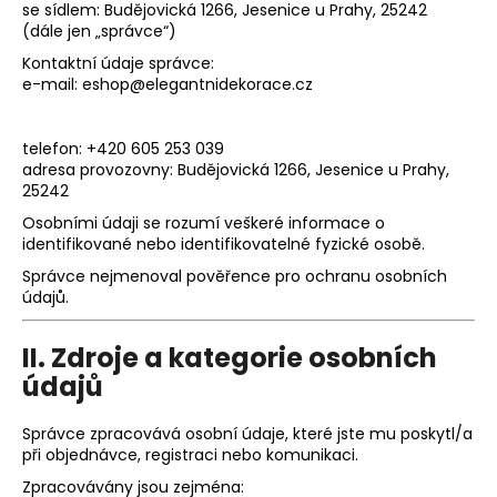
se sídlem: Budějovická 1266, Jesenice u Prahy, 25242
a
(dále jen „správce“)
j
Kontaktní údaje správce:
í
e-mail:
eshop@elegantnidekorace.cz
t
?
telefon: +420 605 253 039
adresa provozovny: Budějovická 1266, Jesenice u Prahy,
25242
Osobními údaji se rozumí veškeré informace o
identifikované nebo identifikovatelné fyzické osobě.
HLEDAT
Správce nejmenoval pověřence pro ochranu osobních
údajů.
D
II. Zdroje a kategorie osobních
o
údajů
p
o
Správce zpracovává osobní údaje, které jste mu poskytl/a
r
při objednávce, registraci nebo komunikaci.
u
Zpracovávány jsou zejména: