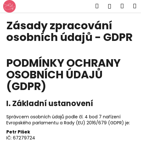
K
Přejít
Hledat
Náku
M
Přihlášen
na
o
obsah
Zpět
Zpět
košík
š
Zásady zpracování
í
C
osobních údajů - GDPR
k
o
p
o
PODMÍNKY OCHRANY
t
OSOBNÍCH ÚDAJŮ
ř
e
(GDPR)
b
u
I. Základní ustanovení
j
e
Správcem osobních údajů podle čl. 4 bod 7 nařízení
t
Evropského parlamentu a Rady (EU) 2016/679 (GDPR) je:
e
Petr Plšek
IČ: 67279724
n