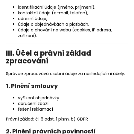
č
u
identifikační údaje (jméno, příjmení),
kontaktní údaje (e-mail, telefon),
j
adresní údaje,
e
údaje o objednávkách a platbách,
m
údaje o chování na webu (cookies, IP adresa,
e
zařízení).
KOLÍK
III. Účel a právní základ
20X100
zpracování
77
Kč
Správce zpracovává osobní údaje za následujícími účely:
1. Plnění smlouvy
vyřízení objednávky
doručení zboží
řešení reklamací
Právní základ: čl. 6 odst. 1 písm. b) GDPR
2. Plnění právních povinností