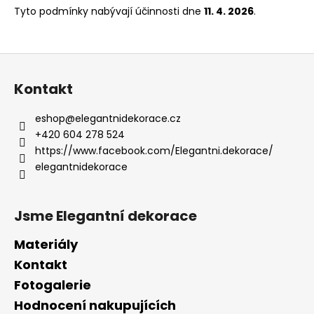
Tyto podmínky nabývají účinnosti dne
11. 4. 2026
.
Z
á
Kontakt
p
a
eshop
@
elegantnidekorace.cz
t
+420 604 278 524
í
https://www.facebook.com/Elegantni.dekorace/
elegantnidekorace
Jsme Elegantní dekorace
Materiály
Kontakt
Fotogalerie
Hodnocení nakupujících