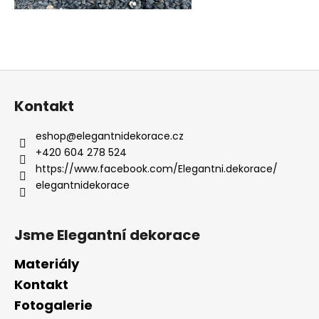
Z
á
Kontakt
p
a
eshop
@
elegantnidekorace.cz
t
+420 604 278 524
í
https://www.facebook.com/Elegantni.dekorace/
elegantnidekorace
Jsme Elegantní dekorace
Materiály
Kontakt
Fotogalerie