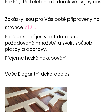
Po-Pá). Po telefonické domluvě i v jiný čas.
a
j
í
Zakázky jsou pro Vás poté připraveny na
t
ZDE.
stránce
?
Poté už stačí jen vložit do košíku
požadované množství a zvolit způsob
platby a dopravy.
Přejeme hezké nakupování.
HLEDAT
Vaše Elegantní dekorace.cz
D
o
p
o
r
u