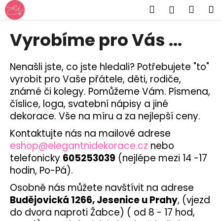
K
Přejít
Hledat
Náku
M
Přihlášen
na
o
obsah
Zpět
Zpět
košík
š
Vyrobíme pro Vás ...
í
C
k
o
Nenašli jste, co jste hledali? Potřebujete "to"
p
vyrobit pro Vaše přátele, děti, rodiče,
o
známé či kolegy. Pomůžeme Vám. Písmena,
číslice, loga, svatební nápisy a jiné
t
dekorace. Vše na míru a za nejlepší ceny.
ř
e
Kontaktujte nás na mailové adrese
b
eshop@elegantnidekorace.cz
nebo
u
telefonicky
605253039
(nejlépe mezi 14 -17
j
hodin, Po-Pá).
e
Osobně nás můžete navštívit na adrese
t
Budějovická 1266, Jesenice u Prahy
, (vjezd
e
do dvora naproti Žabce) ( od 8 - 17 hod,
n