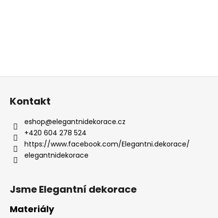
Z
á
Kontakt
p
a
eshop
@
elegantnidekorace.cz
t
+420 604 278 524
í
https://www.facebook.com/Elegantni.dekorace/
elegantnidekorace
Jsme Elegantní dekorace
Materiály