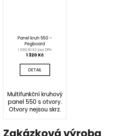
,
č
u
p
j
e
a
m
n
e
Panel kruh 550 -
Pegboard
e
1 090,91 Kč bez DPH
POLICE
1 320 Kč
l
100X200
477
ů
DETAIL
Kč
a
3
Multifunkční kruhový
D
panel 550 s otvory.
Otvory nejsou skrz.
p
r
Zakázková výroba