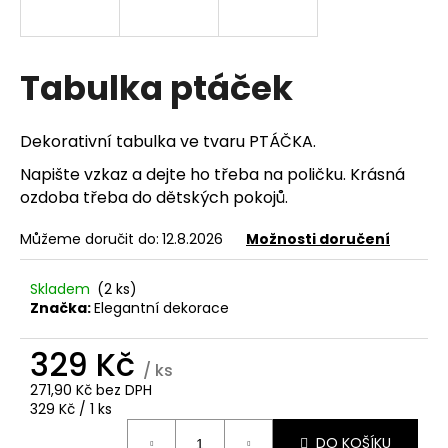
a
j
í
Tabulka ptáček
t
?
Dekorativní tabulka ve tvaru PTÁČKA.
Napište vzkaz a dejte ho třeba na poličku. Krásná
ozdoba třeba do dětských pokojů.
HLEDAT
Můžeme doručit do:
12.8.2026
Možnosti doručení
Skladem
(2 ks)
Značka:
Elegantní dekorace
D
o
329 Kč
p
/ ks
o
271,90 Kč bez DPH
r
Měrná
329 Kč / 1 ks
u
cena:
DO KOŠÍKU