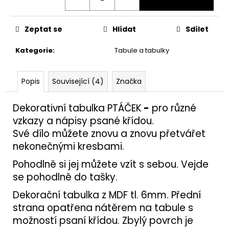
č
u
j
Zeptat se
Hlídat
Sdílet
e
m
Kategorie
:
Tabule a tabulky
e
Popis
Související (4)
Značka
KOLÍK
20X100
Dekorativní tabulka PTÁČEK
-
pro různé
77
Kč
vzkazy a nápisy psané křídou.
Své dílo můžete znovu a znovu přetvářet
nekonečnými kresbami.
Pohodlně si jej můžete vzít s sebou. Vejde
se pohodlně do tašky.
Dekorační tabulka z MDF tl. 6mm. Přední
strana opatřena nátěrem na tabule s
možností psaní křídou. Zbylý povrch je