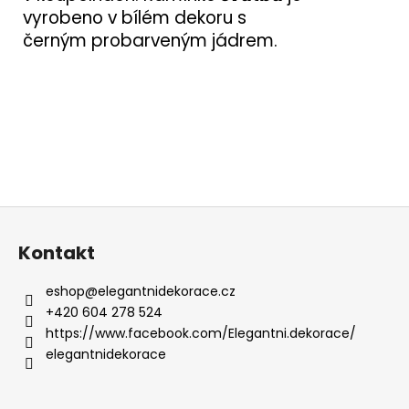
vyrobeno v bílém dekoru s
černým probarveným jádrem.
Z
á
Kontakt
p
a
eshop
@
elegantnidekorace.cz
t
+420 604 278 524
í
https://www.facebook.com/Elegantni.dekorace/
elegantnidekorace