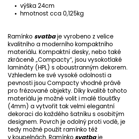
výška 24cm
hmotnost cca 0,125kg
Ramínko
svatba
je vyrobeno z velice
kvalitního a moderního kompaktního
materiálu. Kompaktní desky, nebo také
zkráceně „Compacty“, jsou vysokotlaké
lamináty (HPL) s oboustranným dekorem.
Vzhledem ke své vysoké odolnosti a
pevnosti jsou Compacty vhodné právě
pro frézované objekty. Díky kvalitě tohoto
materiálu je možné volit i malé tloušťky
(4mm) a vytvořit tak velmi elegantní
dekoraci do každého šatníku s osobitým
designem. Povrch je odolný proti vodě, je
tedy možné použit ramínko též
v koupelnách. Ramínko
svatba
je