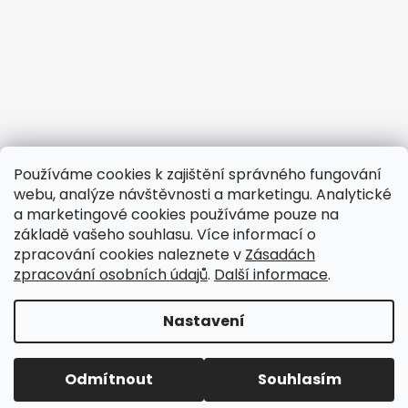
Používáme cookies k zajištění správného fungování
webu, analýze návštěvnosti a marketingu. Analytické
a marketingové cookies používáme pouze na
základě vašeho souhlasu. Více informací o
zpracování cookies naleznete v
Zásadách
Elegantní dekorace na Fléru
CNC zakázky.cz
zpracování osobních údajů
.
Další informace
.
Nastavení
Vytvořil Shoptet
Copyright 2026
Elegantní dekorace
. Všechna práva
Odmítnout
Souhlasím
vyhrazena.
Upravit nastavení cookies