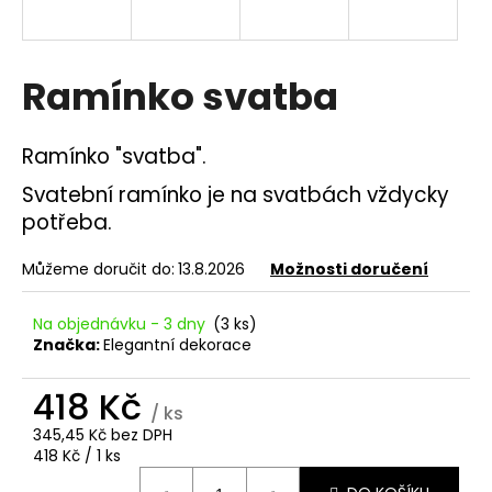
a
j
í
Ramínko svatba
t
?
Ramínko "svatba".
Svatební ramínko je na svatbách vždycky
potřeba.
HLEDAT
Můžeme doručit do:
13.8.2026
Možnosti doručení
Na objednávku - 3 dny
(3 ks)
Značka:
Elegantní dekorace
D
o
418 Kč
p
/ ks
o
345,45 Kč bez DPH
r
Měrná
418 Kč / 1 ks
u
cena: