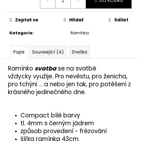
č
DO KOŠÍKU
u
j
Zeptat se
Hlídat
Sdílet
e
m
Kategorie
:
Ramínka
e
Popis
Související (4)
Značka
KOLÍK
20X100
Ramínko
svatba
se na svatbě
77
Kč
vždycky využije. Pro nevěstu, pro ženicha,
pro tchýni ... a nebo jen tak, pro potěšení z
krásného jedinečného dne.
Compact bílé barvy
tl. 4mm s černým jádrem
způsob provedení - frézování
šířka ramínka 43cm