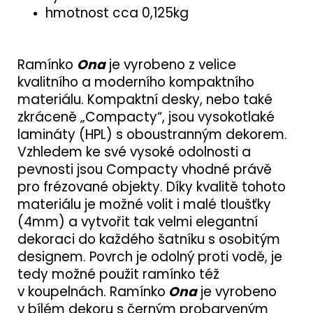
hmotnost cca 0,125kg
Ramínko
Ona
je vyrobeno z velice
kvalitního a moderního kompaktního
materiálu. Kompaktní desky, nebo také
zkráceně „Compacty“, jsou vysokotlaké
lamináty (HPL) s oboustranným dekorem.
Vzhledem ke své vysoké odolnosti a
pevnosti jsou Compacty vhodné právě
pro frézované objekty. Díky kvalitě tohoto
materiálu je možné volit i malé tloušťky
(4mm) a vytvořit tak velmi elegantní
dekoraci do každého šatníku s osobitým
designem. Povrch je odolný proti vodě, je
tedy možné použit ramínko též
v koupelnách. Ramínko
Ona
je vyrobeno
v bílém dekoru s černým probarveným