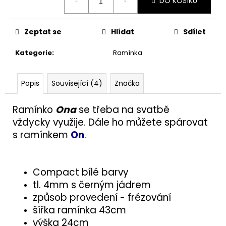
č
DO KOŠÍKU
u
j
Zeptat se
Hlídat
Sdílet
e
m
Kategorie
:
Ramínka
e
Popis
Související (4)
Značka
POLICE
100X200
Ramínko
On
a
se třeba na svatbě
477
Kč
vždycky využije. Dále ho můžete spárovat
s ramínkem
On
.
Compact bílé barvy
tl. 4mm s černým jádrem
způsob provedení - frézování
šířka ramínka 43cm
výška 24cm