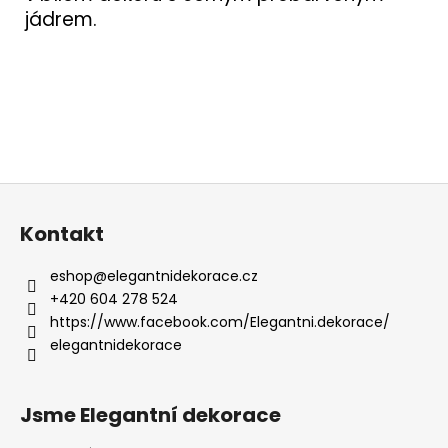
jádrem.
Z
á
Kontakt
p
a
eshop
@
elegantnidekorace.cz
t
+420 604 278 524
í
https://www.facebook.com/Elegantni.dekorace/
elegantnidekorace
Jsme Elegantní dekorace