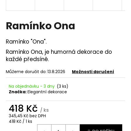
a
j
í
Ramínko Ona
t
?
Ramínko "Ona".
Ramínko Ona, je humorná dekorace do
každé předsíně.
HLEDAT
Můžeme doručit do:
13.8.2026
Možnosti doručení
Na objednávku - 3 dny
(3 ks)
Značka:
Elegantní dekorace
D
o
418 Kč
p
/ ks
o
345,45 Kč bez DPH
r
Měrná
418 Kč / 1 ks
u
cena: