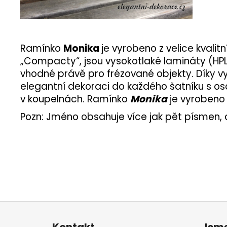
Ramínko
Monika
je vyrobeno z velice kval
„Compacty“, jsou vysokotlaké lamináty (HP
vhodné právě pro frézované objekty. Díky vy
elegantní dekoraci do každého šatníku s os
v koupelnách. Ramínko
Monika
je vyrobeno
Pozn: Jméno obsahuje více jak pět písmen, a
Z
á