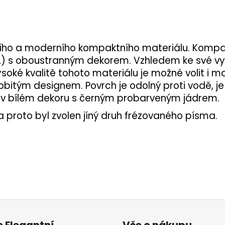
itního a moderního kompaktního materiálu. Kompa
L) s oboustranným dekorem. Vzhledem ke své vy
soké kvalitě tohoto materiálu je možné volit i m
obitým designem. Povrch je odolný proti vodě, j
 v bílém dekoru s černým probarveným jádrem.
 proto byl zvolen jíný druh frézovaného písma.