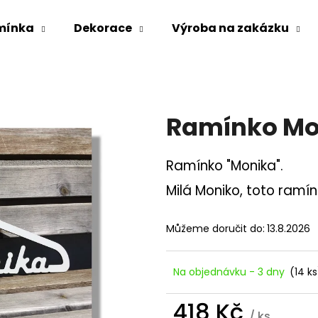
mínka
Dekorace
Výroba na zakázku
Co potřebujete najít?
Ramínko Mo
HLEDAT
Ramínko "Monika".
Milá Moniko, toto ramín
Doporučujeme
Můžeme doručit do:
13.8.2026
Na objednávku - 3 dny
(14 ks
418 Kč
POLICE 100X200
PANELY 600X220
/ ks