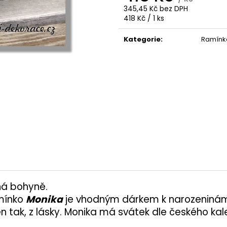
477 Kč
14 850 Kč
345,45 Kč bez DPH
Měrná
418 Kč / 1 ks
cena:
Kategorie
:
Ramínk
čná bohyně.
amínko
Monika
je vhodným dárkem k narozeninám,
 tak, z lásky. Monika má svátek dle českého kal