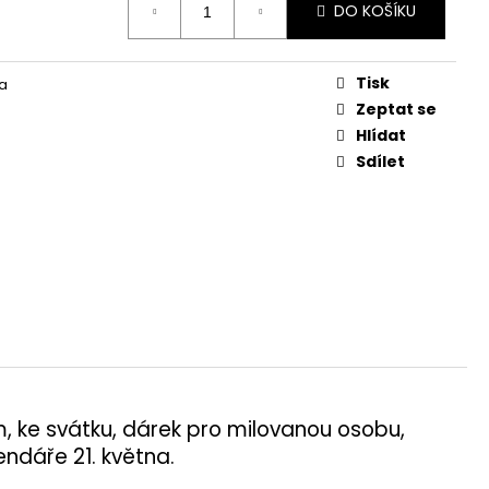
DO KOŠÍKU
Tisk
a
Zeptat se
Hlídat
Sdílet
 ke svátku, dárek pro milovanou osobu,
endáře 21. května.