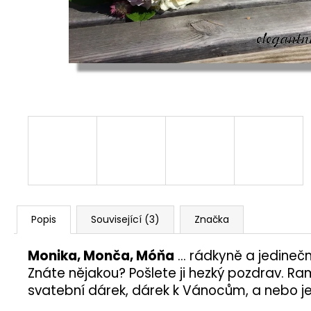
77 Kč
Popis
Související (3)
Značka
Monika, Monča, Móňa
... rádkyně a jedine
Znáte nějakou? Pošlete ji hezký pozdrav. R
svatební dárek, dárek k Vánocům, a nebo jen