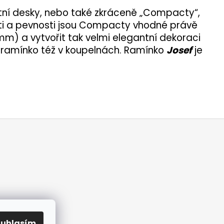
ktní desky, nebo také zkráceně „Compacty“,
ti a pevnosti jsou Compacty vhodné právě
4mm) a vytvořit tak velmi elegantní dekoraci
t ramínko též v koupelnách. Ramínko
Josef
je
PR
pení
ouhlasím