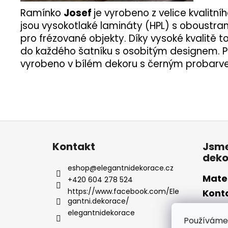
Ramínko
Josef
je vyrobeno z velice kvalit
jsou vysokotlaké lamináty (HPL) s oboustr
pro frézované objekty. Díky vysoké kvalitě t
do každého šatníku s osobitým designem. Po
vyrobeno v bílém dekoru s černým probarv
Z
á
Kontakt
Jsme
p
deko
a
eshop
@
elegantnidekorace.cz
t
Mate
+420 604 278 524
í
https://www.facebook.com/Ele
Kont
gantni.dekorace/
Fotog
elegantnidekorace
Používáme 
Hodn