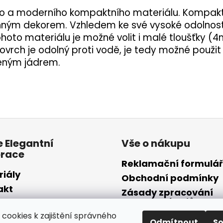
ního a moderního kompaktního materiálu. Kompa
anným dekorem. Vzhledem ke své vysoké odolnos
ohoto materiálu je možné volit i malé tloušťky (
vrch je odolný proti vodě, je tedy možné použi
eným jádrem.
 Elegantní
Vše o nákupu
race
Reklamační formulář
riály
Obchodní podmínky
akt
Zásady zpracování
osobních údajů - GD
alerie
cookies k zajištění správného
Formulář pro odstou
ocení nakupujících
Odmítnout
S