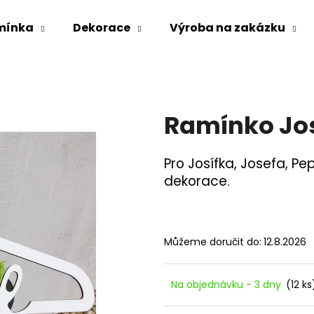
mínka
Dekorace
Výroba na zakázku
Co potřebujete najít?
Ramínko Jo
HLEDAT
Pro Josífka, Josefa, Pe
dekorace.
Doporučujeme
Můžeme doručit do:
12.8.2026
Na objednávku - 3 dny
(12 ks
POLICE 100X200
PANELY 600X220