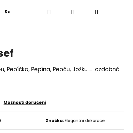
Hledat
Přihlášení
Nákupní
Svatby
Napište nám
Moje objednávka
košík
sef
pu, Pepíčka, Pepína, Pepču, Jožku..... ozdobná
Možnosti doručení
)
Značka:
Elegantní dekorace
0 2X