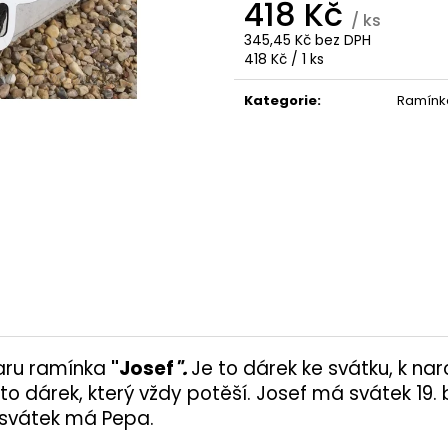
418 Kč
477 Kč
14 850 Kč
/ ks
345,45 Kč bez DPH
Měrná
418 Kč / 1 ks
cena:
Kategorie
:
Ramínk
varu ramínka
"Josef
".
Je to dárek ke svátku, k n
to dárek, který vždy potěší. Josef má svátek 19. 
 svátek má Pepa.