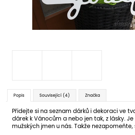
77 Kč
Popis
Související (4)
Značka
Přidejte si na seznam dárků i dekoraci ve t
dárek k Vánocům a nebo jen tak, z lásky. Je 
mužských jmen u nás. Takže nezapomeňte,