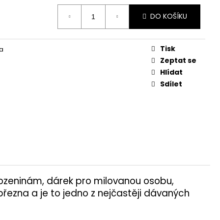
DO KOŠÍKU
Tisk
a
Zeptat se
Hlídat
Sdílet
arozeninám, dárek pro milovanou osobu,
března a je to jedno z nejčastěji dávaných