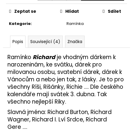
č
u
Zeptat se
Hlídat
Sdílet
j
e
Kategorie
:
Ramínka
m
e
Popis
Související (4)
Značka
PANELY
600X2200
Ramínko
Richard
je vhodným dárkem k
2X
narozeninám, ke svátku, dárek pro
14
milovanou osobu, svatební dárek, dárek k
850
Vánocům a nebo jen tak, z lásky. Je to pro
Kč
všechny Ríši, Rišánky, Richie .... Dle českého
kalendáře mají svátek 3. dubna. Tak
všechno nejlepší Riky.
Slavná jména: Richard Burton, Richard
Wagner, Richard I. Lví Srdce, Richard
Gere ....