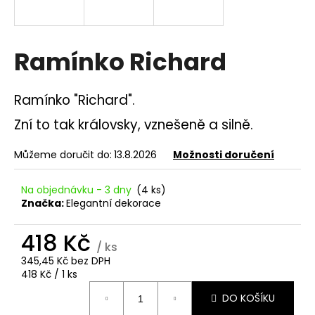
a
j
í
Ramínko Richard
t
?
Ramínko "Richard".
Zní to tak královsky, vznešeně a silně.
Můžeme doručit do:
13.8.2026
Možnosti doručení
HLEDAT
Na objednávku - 3 dny
(4 ks)
Značka:
Elegantní dekorace
D
418 Kč
o
/ ks
p
345,45 Kč bez DPH
o
Měrná
418 Kč / 1 ks
r
cena:
DO KOŠÍKU
u