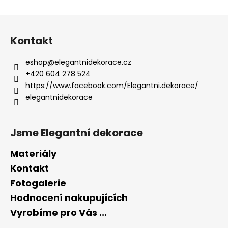
Z
á
Kontakt
p
a
eshop
@
elegantnidekorace.cz
t
+420 604 278 524
í
https://www.facebook.com/Elegantni.dekorace/
elegantnidekorace
Jsme Elegantní dekorace
Materiály
Kontakt
Fotogalerie
Hodnocení nakupujících
Vyrobíme pro Vás ...