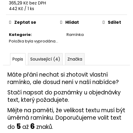
č
365,29 Kč bez DPH
u
Měrná
442 Kč / 1 ks
j
cena:
e
Zeptat se
Hlídat
Sdílet
m
e
Kategorie
:
Ramínka
Položka byla vyprodána…
PANELY
600X2200
Popis
Související (4)
Značka
2X
14
Máte přání nechat si zhotovit vlastní
850
Kč
ramínko, ale dosud není v naší nabídce?
Stačí napsat do poznámky u objednávky
text, který požadujete.
Mějte na paměti, že velikost textu musí být
úměrná ramínku. Doporučujeme volit text
5
6
do
až
znaků.