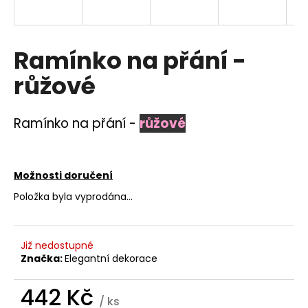
a
j
í
Ramínko na přání -
t
růžové
?
Ramínko na přání -
růžové
HLEDAT
Možnosti doručení
Položka byla vyprodána…
D
o
Již nedostupné
p
Značka:
Elegantní dekorace
o
r
442 Kč
u
/ ks