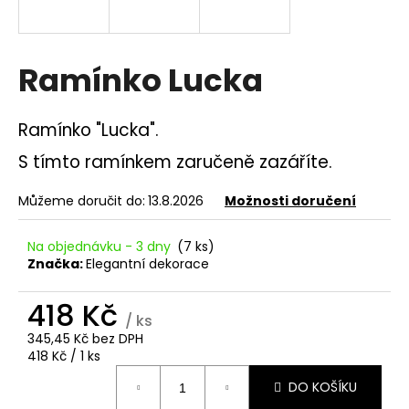
a
j
í
Ramínko Lucka
t
?
Ramínko "Lucka".
S tímto ramínkem zaručeně zazáříte.
Můžeme doručit do:
13.8.2026
Možnosti doručení
HLEDAT
Na objednávku - 3 dny
(7 ks)
Značka:
Elegantní dekorace
D
418 Kč
o
/ ks
p
345,45 Kč bez DPH
o
Měrná
418 Kč / 1 ks
r
cena:
DO KOŠÍKU
u