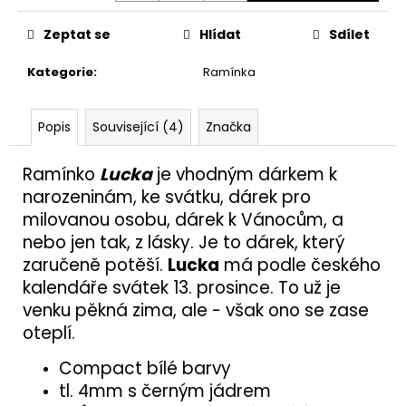
č
u
Zeptat se
Hlídat
Sdílet
j
e
Kategorie
:
Ramínka
m
e
Popis
Související (4)
Značka
KOLÍK
20X100
Ramínko
Lucka
je vhodným dárkem k
narozeninám, ke svátku, dárek pro
77
Kč
milovanou osobu, dárek k Vánocům, a
nebo jen tak, z lásky. Je to dárek, který
zaručeně potěší.
Lucka
má podle českého
kalendáře svátek 13. prosince. To už je
venku pěkná zima, ale - však ono se zase
oteplí.
Compact bílé barvy
tl. 4mm s černým jádrem