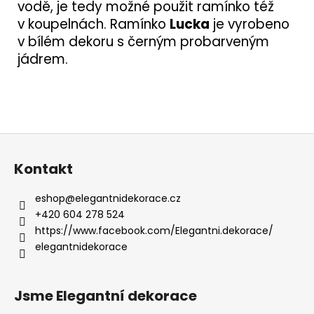
vodě, je tedy možné použit ramínko též
v koupelnách. Ramínko
Lucka
je vyrobeno
v bílém dekoru s černým probarveným
jádrem.
Z
á
Kontakt
p
a
eshop
@
elegantnidekorace.cz
t
+420 604 278 524
í
https://www.facebook.com/Elegantni.dekorace/
elegantnidekorace
Jsme Elegantní dekorace