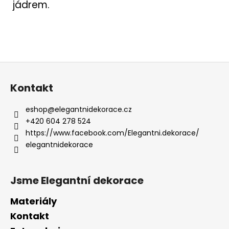
jádrem.
Z
á
Kontakt
p
a
eshop
@
elegantnidekorace.cz
t
+420 604 278 524
í
https://www.facebook.com/Elegantni.dekorace/
elegantnidekorace
Jsme Elegantní dekorace
Materiály
Kontakt