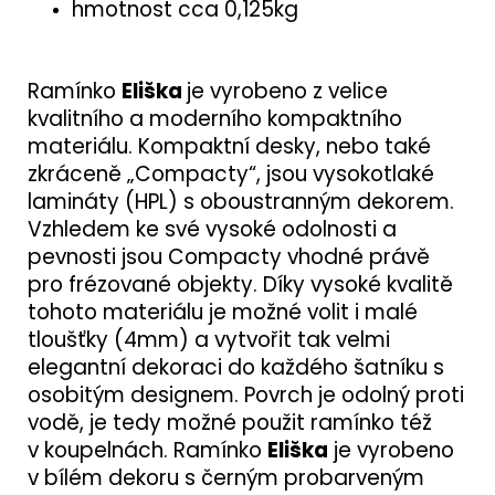
hmotnost cca 0,125kg
Ramínko
Eliška
je vyrobeno z velice
kvalitního a moderního kompaktního
materiálu. Kompaktní desky, nebo také
zkráceně „Compacty“, jsou vysokotlaké
lamináty (HPL) s oboustranným dekorem.
Vzhledem ke své vysoké odolnosti a
pevnosti jsou Compacty vhodné právě
pro frézované objekty. Díky vysoké kvalitě
tohoto materiálu je možné volit i malé
tloušťky (4mm) a vytvořit tak velmi
elegantní dekoraci do každého šatníku s
osobitým designem. Povrch je odolný proti
vodě, je tedy možné použit ramínko též
v koupelnách. Ramínko
Eliška
je vyrobeno
v bílém dekoru s černým probarveným