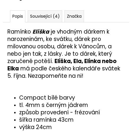
č
u
j
Popis
Související (4)
Značka
e
m
Ramínko
Eliška
je vhodným dárkem k
e
narozeninám, ke svátku, dárek pro
milovanou osobu, dárek k Vánocům, a
POLICE
nebo jen tak, z lásky. Je to dárek, který
100X200
zaručeně potěší.
Eliška, Ela, Elinka nebo
477
Elka
má podle českého kalendáře svátek
Kč
5. října. Nezapomeňte na ni!
Compact bílé barvy
tl. 4mm s černým jádrem
způsob provedení - frézování
šířka ramínka 43cm
výška 24cm