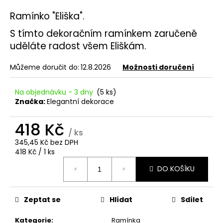
a
Ramínko "Eliška".
j
S tímto dekoračním ramínkem zaručeně
í
uděláte radost všem Eliškám.
t
?
Můžeme doručit do:
12.8.2026
Možnosti doručení
Na objednávku - 3 dny
(5 ks)
Značka:
Elegantní dekorace
HLEDAT
418 Kč
/ ks
345,45 Kč bez DPH
Měrná
418 Kč / 1 ks
D
cena:
o
DO KOŠÍKU
p
o
Zeptat se
Hlídat
Sdílet
r
u
Kategorie
:
Ramínka