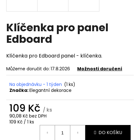
a
j
í
Klíčenka pro panel
t
Edboard
?
Klíčenka pro Edboard panel - klíčenka.
Můžeme doručit do:
17.8.2026
Možnosti doručení
HLEDAT
Na objednávku - 1 týden
(1 ks)
Značka:
Elegantní dekorace
D
109 Kč
o
/ ks
p
90,08 Kč bez DPH
o
Měrná
109 Kč / 1 ks
r
cena:
DO KOŠÍKU
u