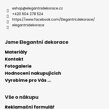
p
a
eshop
@
elegantnidekorace.cz
t
+420 604 278 524
í
https://www.facebook.com/Elegantni.dekorace/
elegantnidekorace
Jsme Elegantní dekorace
Materiály
Kontakt
Fotogalerie
Hodnocení nakupujících
Vyrobíme pro Vás ...
Vše o nákupu
Reklamační formulář