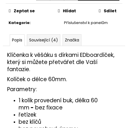
č
u
Zeptat se
Hlídat
Sdílet
j
e
Kategorie
:
Příslušenství k panelům
m
e
Popis
Související (4)
Značka
KOLÍK
20X100
Klíčenka k věšáku s dírkami EDboardíček,
který si můžete přetvářet dle Vaší
77
Kč
fantazie.
Kolíček o délce 60mm.
Parametry:
1 kolík provedení buk, délka 60
mm
-
bez fixace
řetízek
bez klíčů