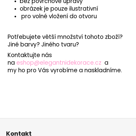
bez povrchové úpravy
obrázek je pouze ilustrativní
pro volné vložení do otvoru
Potřebujete větší množství tohoto zboží?
Jiné barvy? Jiného tvaru?
Kontaktujte nás
na
eshop@elegantnidekorace.cz
a
my ho pro Vás vyrobíme a naskladníme.
Z
á
Kontakt