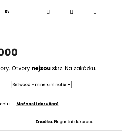
Hledat
Přihlášení
Nákupní
Svatby
Napište nám
Moje objednávka
košík
1000
vory. Otvory
nejsou
skrz. Na zakázku.
iantu
Možnosti doručení
Značka:
Elegantní dekorace
0 2X