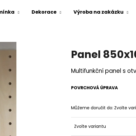
mínka
Dekorace
Výroba na zakázku
Co potřebujete najít?
Panel 850x
HLEDAT
Multifunkční panel s ot
Doporučujeme
POVRCHOVÁ ÚPRAVA
Můžeme doručit do:
Zvolte var
Zvolte variantu
POLICE 100X200
PANELY 600X220