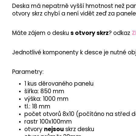
Deska má nepatrně vyšší hmotnost než panel
otvory skrz chybí a není vidět zeď za panel
Máte zájem o desku
s otvory skrz
? odkaz
Z
Jednotlivé komponenty k desce je nutné obj
Parametry:
1 kus děrovaného panelu
šířka: 850 mm
výška: 1000 mm
tl.: 18 mm
počet otvorů 8x10 (počítáno na střed 
rastr 100x100mm
otvory
nejsou
skrz desku