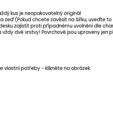
aždý kus je neopakovatelný originál
na zeď (Pokud chcete zavěsit na šířku, uveďte to
desku zajistit proti případnému uvolnění dle char
vždy dvě vrstvy! Povrchově jsou upraveny jen p
e vlastní potřeby - klikněte na obrázek.