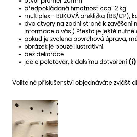
otvor průměr 20mm
předpokládaná hmotnost cca 12 kg
multiplex - BUKOVÁ překližka (BB/CP), k
dva otvory na zadní straně k zavěšení 
Informace o vás.) Přesto je ještě nutné 
pokud je zvolena povrchová úprava, má 
obrázek je pouze ilustrativní
bez dekorace
jde o polotovar, k dalšímu dotvoření
(i)
Volitelné příslušenství objednáváte zvlášť dl