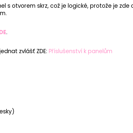
 s otvorem skrz, což je logické, protože je zde
em.
DE
.
ednat zvlášť ZDE:
Příslušenství k panelům
desky)