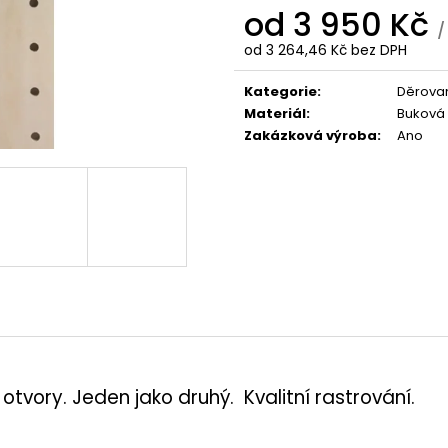
477 Kč
14 850 Kč
od
3 950 Kč
/
od
3 264,46 Kč
bez DPH
Měrná
cena:
Kategorie
:
Děrova
Materiál
:
Buková 
Zakázková výroba
:
Ano
tvory. Jeden jako druhý. Kvalitní rastrování.