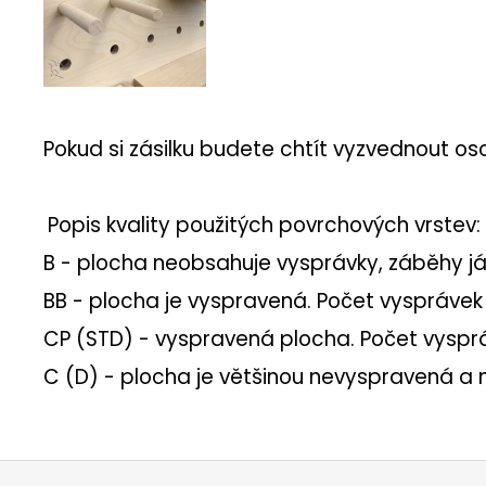
Pokud si zásilku budete chtít vyzvednout os
Popis kvality použitých povrchových vrstev:
B - plocha neobsahuje vysprávky, záběhy já
BB - plocha je vyspravená. Počet vysprávek
CP (STD) - vyspravená plocha. Počet vysprá
C (D) - plocha je většinou nevyspravená a
Z