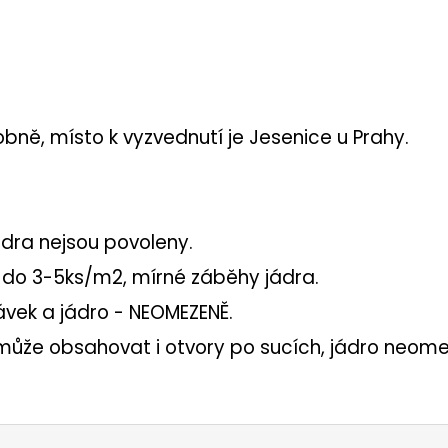
obně, místo k vyzvednutí je Jesenice u Prahy.
dra nejsou povoleny.
 do 3-5ks/m2, mírné záběhy jádra.
vek a jádro - NEOMEZENĚ.
 může obsahovat i otvory po sucích, jádro neom