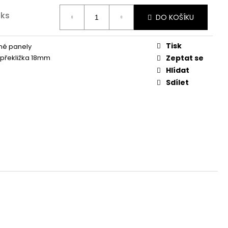
 ks
DO KOŠÍKU
Tisk
né panely
překližka 18mm
Zeptat se
Hlídat
Sdílet